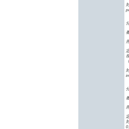
p
番
i
番
0