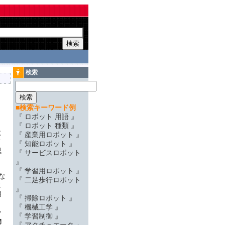
検索
■検索キーワード例
『 ロボット 用語 』
『 ロボット 種類 』
に
『 産業用ロボット 』
て
『 知能ロボット 』
認
『 サービスロボット
』
『 学習用ロボット 』
な
『 二足歩行ロボット
ヒ
』
用
『 掃除ロボット 』
『 機械工学 』
ッ
『 学習制御 』
物