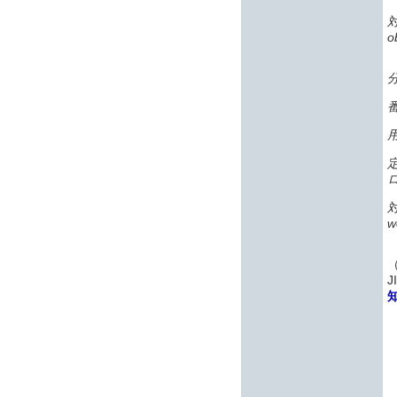
o
番
w