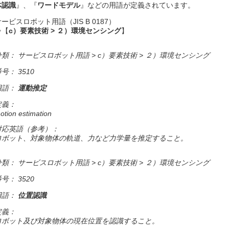
体認識
』、『
ワードモデル
』などの用語が定義されています。
ービスロボット用語（JIS B 0187）
⇒【
c）要素技術 > ２）環境センシング
】
分類： サービスロボット用語 > c）要素技術 > ２）環境センシング
号： 3510
用語：
運動推定
定義：
otion estimation
対応英語（参考）：
ロボット、対象物体の軌道、力など力学量を推定すること。
分類： サービスロボット用語 > c）要素技術 > ２）環境センシング
号： 3520
用語：
位置認識
定義：
ロボット及び対象物体の現在位置を認識すること。