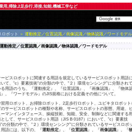
業用,掃除,2足歩行,溶接,知能,機械工学など
スロボット
＞ 運動推定／位置認識／画像認識／物体認識／ワードモデル
運動推定／位置認識／画像認識／物体認識／ワードモデル
サービスロボットに関連する用語を規定しているサービスロボット用語
おいて、”c）要素技術”の分類の中で、”２）環境センシング”に分類され
いる用語のうち、『運動推定』、『位置認識』、『画像認識』、『物体
識』、『ワードモデル』のJIS規格における定義その他について。
学習用ロボット、お掃除ロボット、2足歩行ロボット、ユビキタロボット
どのサービスロボットの種類や名称、サービスロボットの形態、用途、
ューマンインタフェース、操縦技術、知能、安全、制御などに関連する
語として、サービスロボット用語（JIS B 0187）において、”c）要素技
術”の分類の中で、”２）環境センシング”に分類されているサービスロボ
ト用語には、以下の、『
運動推定
』、『
位置認識
』、『
画像認識
』、『