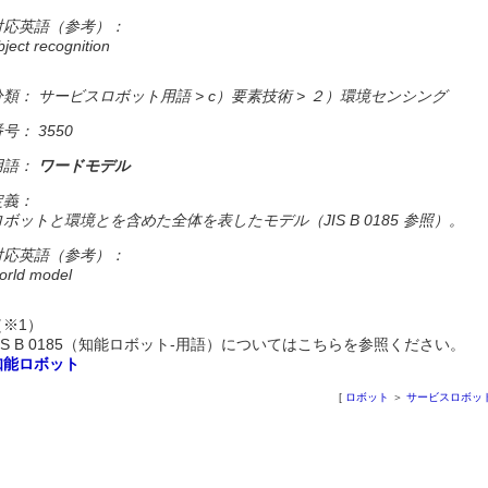
対応英語（参考）：
bject recognition
分類： サービスロボット用語 > c）要素技術 > ２）環境センシング
号： 3550
用語：
ワードモデル
定義：
ロボットと環境とを含めた全体を表したモデル（JIS B 0185 参照）。
対応英語（参考）：
orld model
（※1）
JIS B 0185（知能ロボット-用語）についてはこちらを参照ください。
知能ロボット
[
ロボット
＞
サービスロボッ