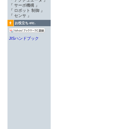
『 アクチュエータ 』
『 サーボ機構 』
『 ロボット 制御 』
『 センサ 』
お役立ち etc.
JISハンドブック