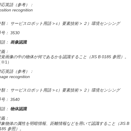
対応英語（参考）：
osition recognition
分類： サービスロボット用語 > c）要素技術 > ２）環境センシング
号： 3530
用語：
画像認識
定義：
視覚画像の中の物体が何であるかを認識すること（JIS B 0185 参照）。
（※1）
対応英語（参考）：
mage recognition
分類： サービスロボット用語 > c）要素技術 > ２）環境センシング
号： 3540
用語：
物体認識
定義：
対象物体の属性を明暗情報、距離情報などを用いて認識すること（JIS B
185 参照）。