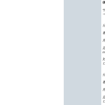
サ
番
m
番