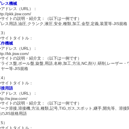
プレス機械
◆アドレス（URL）：
ttp://pkk.jisw.com/
◆サイトの説明・紹介文：（以下は一例です）
プレス用語,油圧,クランク,液圧,安全,種類,加工,金型,定義,装置等-JIS規格
（3）
◆サイトタイトル：
工作機械
◆アドレス（URL）：
ttp://kk.jisw.com/
◆サイトの説明・紹介文：（以下は一例です）
フライス盤,ボール盤,旋盤,用語,名称,加工,方法,NC,削り,研削,レーザー・
ヤー等-JIS規格
（4）
◆サイトタイトル：
溶接用語
◆アドレス（URL）：
ttp://w.jisw.com/
◆サイトの説明・紹介文：（以下は一例です）
アーク溶接,溶接機,方法,種類,記号,TIG,ガス,スポット,継手,開先等、溶接
連のJIS規格用語
（5）
◆サイトタイトル：