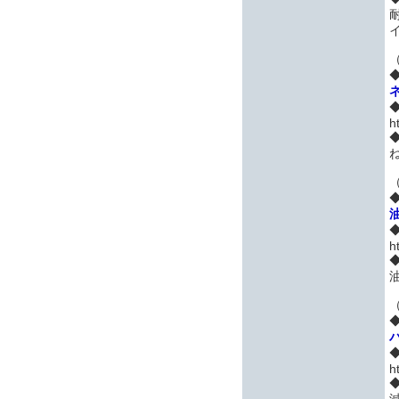
（
h
（
h
（
h