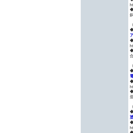
h
h
（
h
（
h