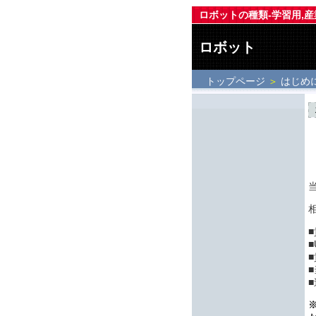
ロボットの種類-学習用,産
ロボット
トップページ
＞
はじめ
■
■