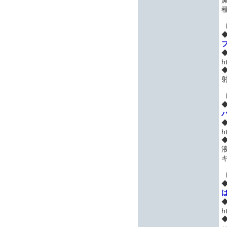
（
h
（
h
（
h