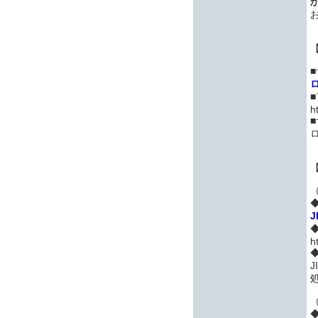
h
J
h
処