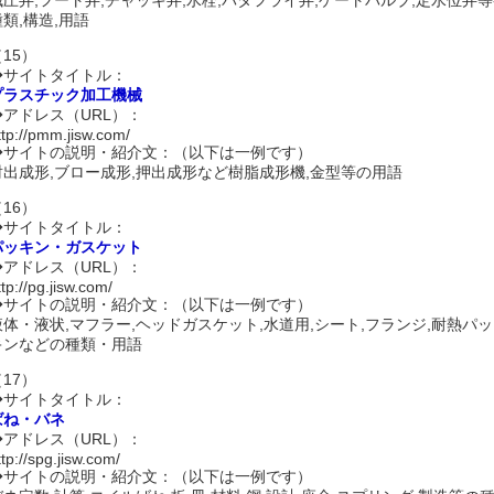
種類,構造,用語
15）
◆サイトタイトル：
プラスチック加工機械
◆アドレス（URL）：
ttp://pmm.jisw.com/
◆サイトの説明・紹介文：（以下は一例です）
射出成形,ブロー成形,押出成形など樹脂成形機,金型等の用語
16）
◆サイトタイトル：
パッキン・ガスケット
◆アドレス（URL）：
ttp://pg.jisw.com/
◆サイトの説明・紹介文：（以下は一例です）
液体・液状,マフラー,ヘッドガスケット,水道用,シート,フランジ,耐熱パッ
キンなどの種類・用語
17）
◆サイトタイトル：
ばね・バネ
◆アドレス（URL）：
ttp://spg.jisw.com/
◆サイトの説明・紹介文：（以下は一例です）