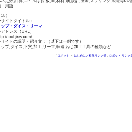
バネ定数,計算,コイルばね,板,皿,材料,鋼,設計,座金,スプリング,製造等の
類・用語
18）
◆サイトタイトル：
タップ・ダイス・リーマ
◆アドレス（URL）：
ttp://tool.jisw.com/
◆サイトの説明・紹介文：（以下は一例です）
タップ,ダイス,下穴,加工,リーマ,転造,ねじ加工工具の種類など
[
ロボット
＞
はじめに／相互リンク等
,
ロボット-リンク