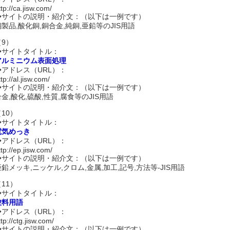
ttp://ca.jisw.com/
◆サイトの説明・紹介文：（以下は一例です）
銅製品,酸化銅,銅合金,純銅,亜鉛等のJIS用語
（9）
◆サイトタイトル：
アルミニウム表面処理
◆アドレス（URL）：
ttp://al.jisw.com/
◆サイトの説明・紹介文：（以下は一例です）
合金,酸化,硫酸,性質,腐食等のJIS用語
10）
◆サイトタイトル：
電気めっき
◆アドレス（URL）：
ttp://ep.jisw.com/
◆サイトの説明・紹介文：（以下は一例です）
亜鉛メッキ,ニッケル,クロム,金属,加工,記号,方法等-JIS用語
11）
◆サイトタイトル：
塗料用語
◆アドレス（URL）：
ttp://ctg.jisw.com/
◆サイトの説明・紹介文：（以下は一例です）