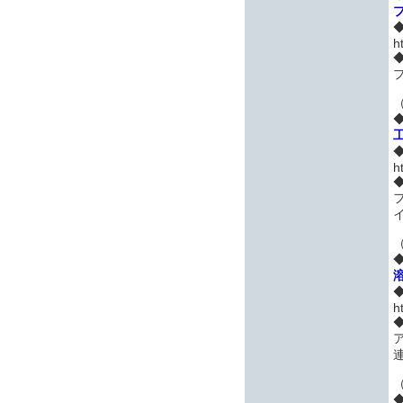
h
h
イ
h