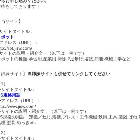
からお申し込みください。
お待ちしております！
【当サイト】
■サイトタイトル：
ロボット
■アドレス（URL）：
ttp://rbt.jisw.com/
■サイトの説明・紹介文：（以下は一例です）
ロボットの種類-学習用,産業用,掃除,2足歩行,溶接,知能,機械工学など
【姉妹サイト】
※姉妹サイトも併せてリンクしてください
（1）
◆サイトタイトル：
IS規格用語
◆アドレス（URL）：
ttp://www.jisw.com/
◆サイトの説明・紹介文：（以下は一例です）
JIS規格の用語・定義／ねじ,溶接,プレス・工作機械,鉄鋼,工具,製図,ばね,
理,塗装,めっきetc.
（2）
◆サイトタイトル：