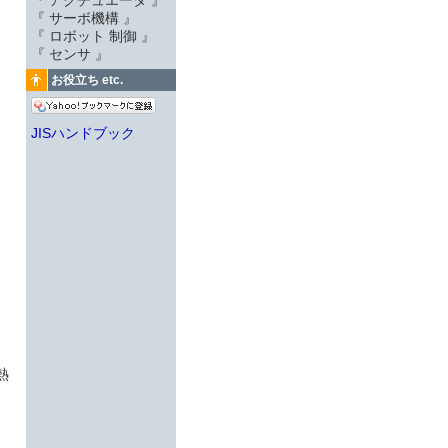
『 アクチュエータ 』
『 サーボ機構 』
『 ロボット 制御 』
『 センサ 』
お役立ち etc.
JISハンドブック
熱