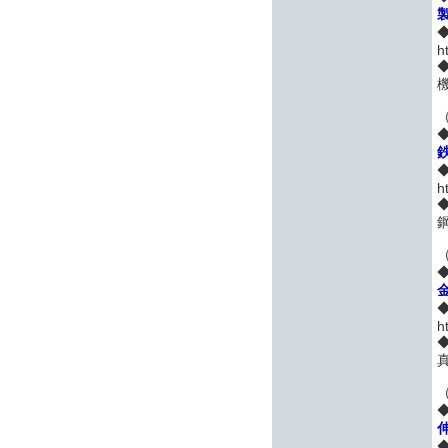
h
h
h