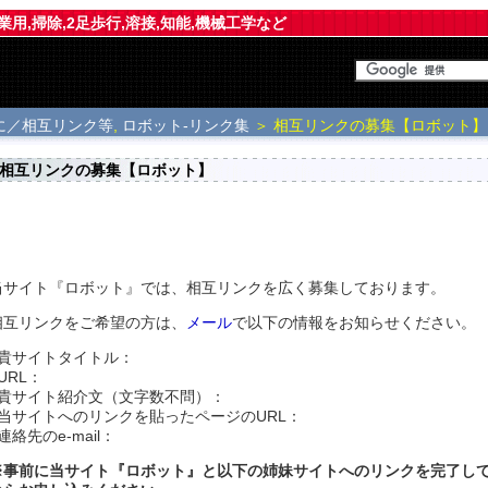
業用,掃除,2足歩行,溶接,知能,機械工学など
に／相互リンク等
,
ロボット-リンク集
＞ 相互リンクの募集【ロボット】
相互リンクの募集【ロボット】
当サイト『ロボット』では、相互リンクを広く募集しております。
相互リンクをご希望の方は、
メール
で以下の情報をお知らせください。
■貴サイトタイトル：
URL：
■貴サイト紹介文（文字数不問）：
■当サイトへのリンクを貼ったページのURL：
連絡先のe-mail：
※事前に当サイト『
ロボット
』と以下の姉妹サイトへのリンクを完了し