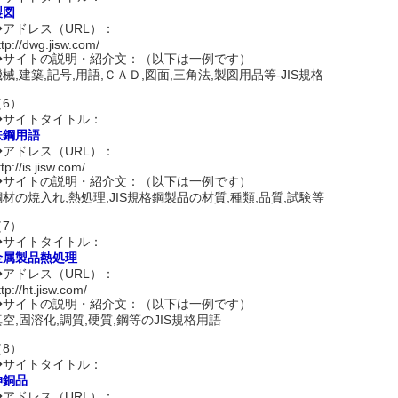
製図
◆アドレス（URL）：
ttp://dwg.jisw.com/
◆サイトの説明・紹介文：（以下は一例です）
機械,建築,記号,用語,ＣＡＤ,図面,三角法,製図用品等-JIS規格
（6）
◆サイトタイトル：
鉄鋼用語
◆アドレス（URL）：
ttp://is.jisw.com/
◆サイトの説明・紹介文：（以下は一例です）
鋼材の焼入れ,熱処理,JIS規格鋼製品の材質,種類,品質,試験等
（7）
◆サイトタイトル：
金属製品熱処理
◆アドレス（URL）：
ttp://ht.jisw.com/
◆サイトの説明・紹介文：（以下は一例です）
真空,固溶化,調質,硬質,鋼等のJIS規格用語
（8）
◆サイトタイトル：
伸銅品
◆アドレス（URL）：