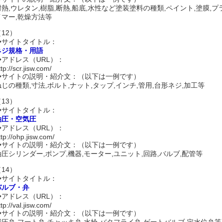
耐熱,ウレタン,樹脂,断熱,船底,水性など塗装塗料の種類,ペイント,塗膜,プ
イマー,乾燥方法等
12）
◆サイトタイトル：
ネジ規格・用語
◆アドレス（URL）：
ttp://scr.jisw.com/
◆サイトの説明・紹介文：（以下は一例です）
ねじの種類,寸法,ボルト,ナット,タップ,インチ,管用,台形ネジ,加工等
13）
◆サイトタイトル：
油圧・空気圧
◆アドレス（URL）：
ttp://ohp.jisw.com/
◆サイトの説明・紹介文：（以下は一例です）
油圧シリンダー,ポンプ,機器,モーター,ユニット,回路,バルブ,配管等
14）
◆サイトタイトル：
バルブ・弁
◆アドレス（URL）：
ttp://val.jisw.com/
◆サイトの説明・紹介文：（以下は一例です）
減圧弁,フート弁,チャッキ弁,水栓,バタフライ弁,ゲートバルブ,定水位弁等