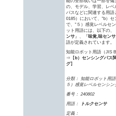
能の全部或いは一部を備
の、モデル、学習、レベ
パスなどに関連する用語と
0185）において、”b
で、”５）感覚レベルセ
ット用語には、以下の、
ンサ
』、『
味覚,味センサ
語が定義されています。
知能ロボット用語（JIS B 
⇒【
b）センシングパス関
グ
】
分類： 知能ロボット用語 
５）感覚レベルセンシン
番号： 240802
用語：
トルクセンサ
定義：