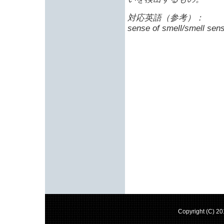
対応英語（参考）：
sense of smell/smell sen
Copyright (C) 2