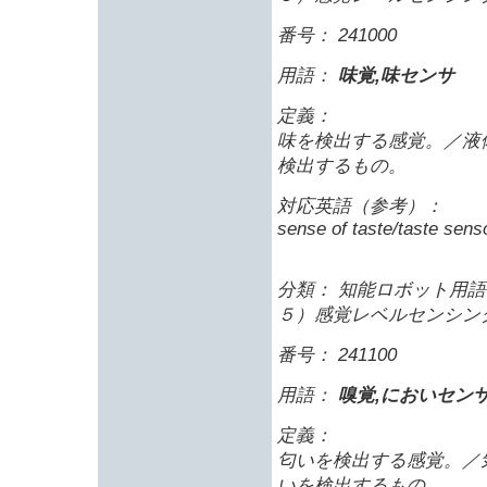
番号： 241000
用語：
味覚,味センサ
定義：
味を検出する感覚。／液
検出するもの。
対応英語（参考）：
sense of taste/taste sens
分類： 知能ロボット用語 
５）感覚レベルセンシン
番号： 241100
用語：
嗅覚,においセン
定義：
匂いを検出する感覚。／
いを検出するもの。