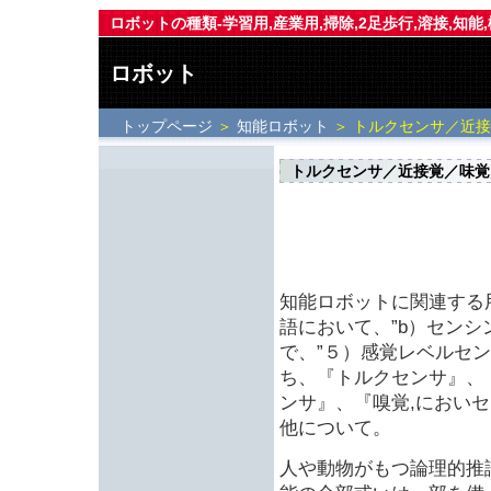
ロボットの種類-学習用,産業用,掃除,2足歩行,溶接,知能
ロボット
トップページ
＞
知能ロボット
＞ トルクセンサ／近
トルクセンサ／近接覚／味覚
知能ロボットに関連する
語において、”b）センシ
で、”５）感覚レベルセ
ち、『トルクセンサ』、
ンサ』、『嗅覚,においセ
他について。
人や動物がもつ論理的推