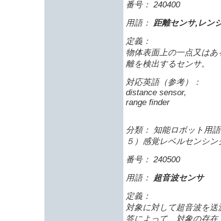
番号： 240400
用語：
距離センサ,レン
定義：
物体表面上の一点又はあ
離を検出するセンサ。
対応英語（参考）：
distance sensor,
range finder
分類： 知能ロボット用語 
５）感覚レベルセンシン
番号： 240500
用語：
超音波センサ
定義：
対象に対して超音波を送
答によって、対象の存在