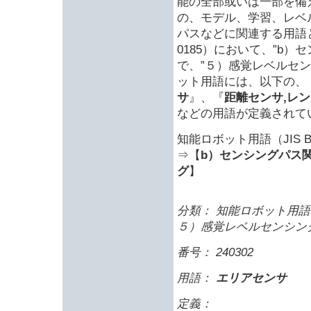
能の全部或いは一部を備
の、モデル、学習、レベ
パスなどに関連する用語と
0185）において、”b
で、”５）感覚レベルセ
ット用語には、以下の、
サ
』、『
距離センサ,レ
などの用語が定義されて
知能ロボット用語（JIS B 
⇒【
b）センシングパス関
グ
】
分類： 知能ロボット用語 
５）感覚レベルセンシン
番号： 240302
用語：
エリアセンサ
定義：