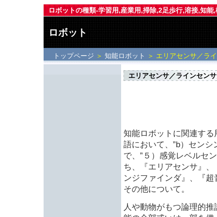
ロボットの種類-学習用,産業用,掃除,2足歩行,溶接,知能
ロボット
トップページ
＞
知能ロボット
＞ エリアセンサ／ラ
エリアセンサ／ラインセンサ
知能ロボットに関連する
語において、”b）センシ
で、”５）感覚レベルセ
ち、『エリアセンサ』、
ンジファインダ』、『超
その他について。
人や動物がもつ論理的推