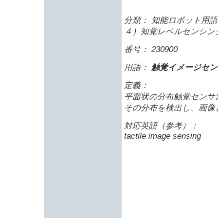
分類： 知能ロボット用語 
４）知覚レベルセンシン
番号： 230900
用語：
触覚イメージセン
定義：
平面状の分布触覚センサ
その分布を検出し、画像
対応英語（参考）：
tactile image sensing