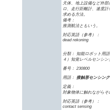
天体、地上設備など外部
ロ、走行距離計、速度計
求める方法。
備考：
推測航法ともいう。
対応英語（参考）：
dead rekoning
分類： 知能ロボット用語 
４）知覚レベルセンシン
番号： 230800
用語：
接触形センシング
定義：
対象物体に触れながらそ
対応英語（参考）：
contact sensing