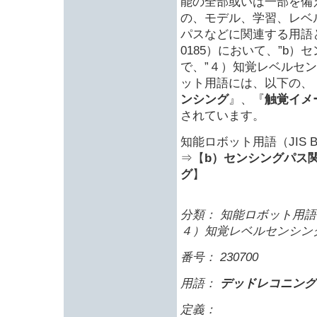
能の全部或いは一部を備
の、モデル、学習、レベ
パスなどに関連する用語と
0185）において、”b
で、”４）知覚レベルセ
ット用語には、以下の、
ンシング
』、『
触覚イメ
されています。
知能ロボット用語（JIS B 
⇒【
b）センシングパス関
グ
】
分類： 知能ロボット用語 
４）知覚レベルセンシン
番号： 230700
用語：
デッドレコニング
定義：