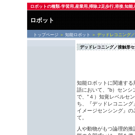
ロボットの種類-学習用,産業用,掃除,2足歩行,溶接,知能
ロボット
トップページ
＞
知能ロボット
＞ デッドレコニング
デッドレコニング／接触形セ
知能ロボットに関連する
語において、”b）センシ
で、”４）知覚レベルセ
ち、『デッドレコニング
イメージセンシング』のJ
て。
人や動物がもつ論理的推