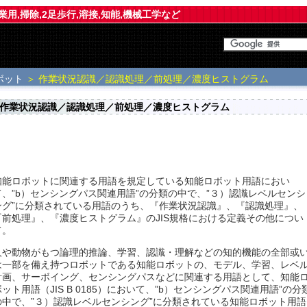
業用,掃除,2足歩行,溶接,知能,機械工学など
ボット
＞ 作業状況認識／認識処理／前処理／濃度ヒストグラム
作業状況認識／認識処理／前処理／濃度ヒストグラム
知能ロボットに関連する用語を規定している知能ロボット用語におい
て、”b）センシングパス関連用語”の分類の中で、”３）認識レベルセンシ
ング”に分類されている用語のうち、『作業状況認識』、『認識処理』、
『前処理』、『濃度ヒストグラム』のJIS規格における定義その他につい
て。
人や動物がもつ論理的推論、学習、認識・理解などの知的機能の全部或
は一部を備え持つロボットである知能ロボットの、モデル、学習、レベ
計画、サーボイング、センシングパスなどに関連する用語として、知能
ボット用語（JIS B 0185）において、”b）センシングパス関連用語”の分
の中で、”３）認識レベルセンシング”に分類されている知能ロボット用語