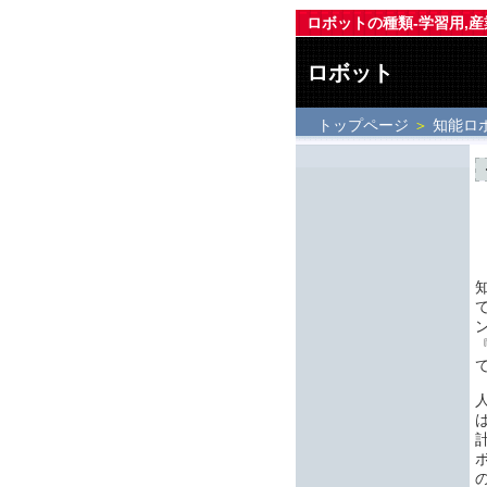
ロボットの種類-学習用,産
ロボット
トップページ
＞
知能ロ