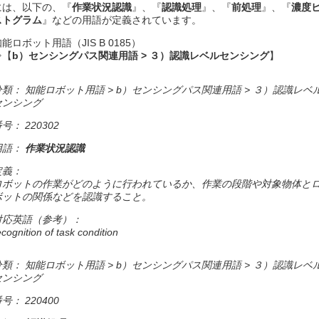
には、以下の、『
作業状況認識
』、『
認識処理
』、『
前処理
』、『
濃度
ストグラム
』などの用語が定義されています。
能ロボット用語（JIS B 0185）
⇒【
b）センシングパス関連用語 > ３）認識レベルセンシング
】
分類： 知能ロボット用語 > b）センシングパス関連用語 > ３）認識レベ
センシング
号： 220302
用語：
作業状況認識
定義：
ロボットの作業がどのように行われているか、作業の段階や対象物体と
ボットの関係などを認識すること。
対応英語（参考）：
ecognition of task condition
分類： 知能ロボット用語 > b）センシングパス関連用語 > ３）認識レベ
センシング
号： 220400