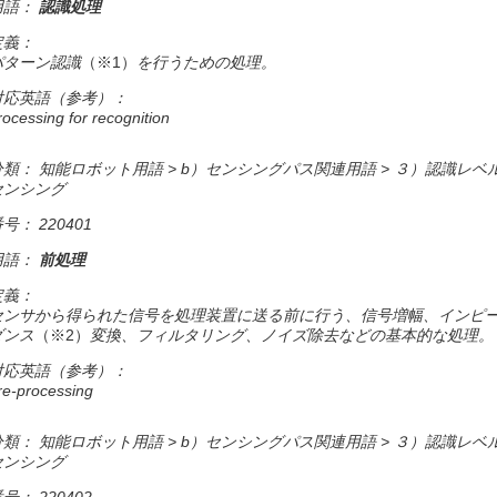
用語：
認識処理
定義：
パターン認識
（※1）
を行うための処理。
対応英語（参考）：
rocessing for recognition
分類： 知能ロボット用語 > b）センシングパス関連用語 > ３）認識レベ
センシング
号： 220401
用語：
前処理
定義：
センサから得られた信号を処理装置に送る前に行う、信号増幅、インピ
ダンス
（※2）
変換、フィルタリング、ノイズ除去などの基本的な処理。
対応英語（参考）：
re-processing
分類： 知能ロボット用語 > b）センシングパス関連用語 > ３）認識レベ
センシング
号： 220402