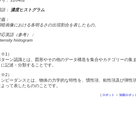
用語：
濃度ヒストグラム
定義：
明暗画像における各明るさの出現割合を表したもの。
対応英語（参考）：
ntensity histogram
（※1）
パターン認識とは、図形やその他のデータ構造を集合やカテゴリーの集
りに記述・分類することです。
（※2）
インピーダンスとは、物体の力学的な特性を、慣性項、粘性項及び弾性
によって表したもののことです。
[
ロボット
＞
知能ロボッ