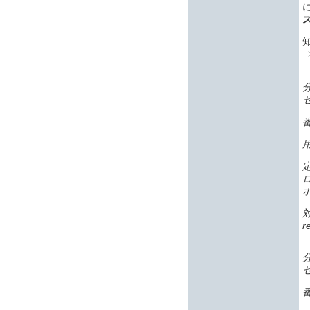
知
番
r
番