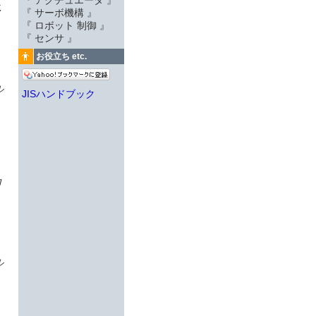
『 アクチュエータ 』
ヒ
『 サーボ機構 』
『 ロボット 制御 』
『 センサ 』
お役立ち etc.
ル
JISハンドブック
ロ
ル