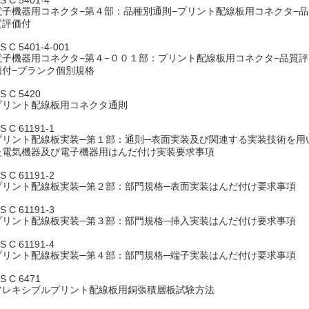
電子機器用コネクタ−第４部：品種別通則−プリント配線板用コネクタ−品
質評価付
IS C 5401-4-001
電子機器用コネクタ−第４−００１部：プリント配線板用コネクタ−品質評
価付−ブランク個別規格
IS C 5420
プリント配線板用コネクタ通則
IS C 61191-1
プリント配線板実装─第１部：通則─表面実装及び関連する実装技術を用
た電気機器及び電子機器用はんだ付け実装要求事項
IS C 61191-2
プリント配線板実装─第２部：部門規格─表面実装はんだ付け要求事項
IS C 61191-3
プリント配線板実装─第３部：部門規格─挿入実装はんだ付け要求事項
IS C 61191-4
プリント配線板実装─第４部：部門規格─端子実装はんだ付け要求事項
IS C 6471
フレキシブルプリント配線板用銅張積層板試験方法