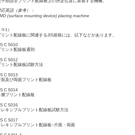
電子部品をプリント配線板上の所定位置に装着する機械。
対応英語（参考）：
MD (surface mounting device) placing machine
（※1）
プリント配線板に関連するJIS規格には、以下などがあります。
IS C 5010
プリント配線板通則
IS C 5012
プリント配線板試験方法
IS C 5013
片面及び両面プリント配線板
IS C 5014
多層プリント配線板
IS C 5016
フレキシブルプリント配線板試験方法
IS C 5017
フレキシブルプリント配線板−片面・両面
IS C 5401-4