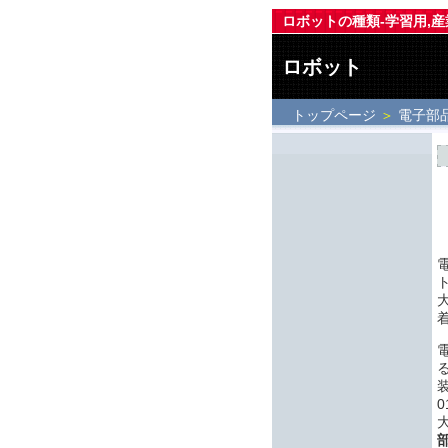
ロボットの種類-学習用,産
ロボット
トップページ
＞
電子部