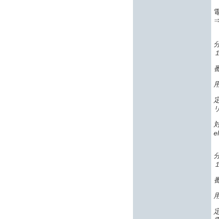
番
e
番