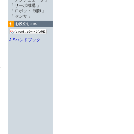
『 アクチュエータ 』
『 サーボ機構 』
『 ロボット 制御 』
『 センサ 』
お役立ち etc.
JISハンドブック
。