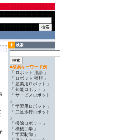
検索
■検索キーワード例
『 ロボット 用語 』
『 ロボット 種類 』
ッ
『 産業用ロボット 』
『 知能ロボット 』
装
『 サービスロボット
』
『 学習用ロボット 』
あ
『 二足歩行ロボット
連
』
『 掃除ロボット 』
）
『 機械工学 』
子
『 学習制御 』