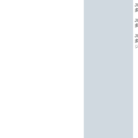
J
J
J