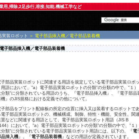
業用,掃除,2足歩行,溶接,知能,機械工学など
品実装ロボット
＞ 電子部品挿入機／電子部品装着機
電子部品挿入機／電子部品装着機
電子部品実装ロボットに関連する用語を規定している電子部品実装ロボ
ト用語において、”a）電子部品実装ロボットの分類”の分類の中で、”１）
大分類”に分類されている用語のうち、『電子部品挿入機』、『電子部品
着機』のJIS規格における定義その他について。
電子部品をプリント配線板の所定の位置に挿入又は装着するロボットで
る電子部品実装ロボットの、機械構成、制御、特性・機能、安全性、関
装置などに関連する用語として、電子部品実装ロボット用語（JIS B
0144）において、”a）電子部品実装ロボットの分類”の分類の中で、”１
大分類”に分類されている電子部品実装ロボット用語には、以下の、『
電
部品挿入機
』、『
電子部品装着機
』などの用語が定義されています。