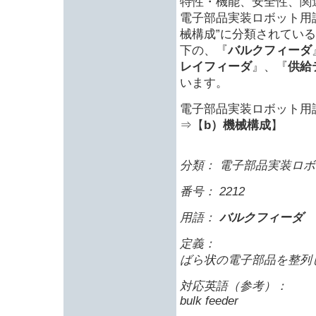
特性・機能、安全性、関
電子部品実装ロボット用語（J
械構成”に分類されてい
下の、『
バルクフィーダ
レイフィーダ
』、『
供給
います。
電子部品実装ロボット用語（J
⇒【
b）機械構成
】
分類： 電子部品実装ロボ
番号： 2212
用語：
バルクフィーダ
定義：
ばら状の電子部品を整列
対応英語（参考）：
bulk feeder