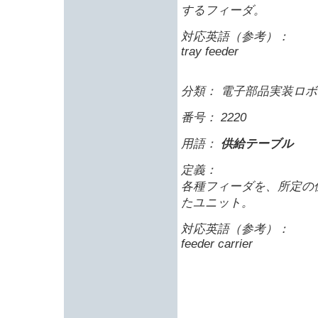
するフィーダ。
対応英語（参考）：
tray feeder
分類： 電子部品実装ロボ
番号： 2220
用語：
供給テーブル
定義：
各種フィーダを、所定の
たユニット。
対応英語（参考）：
feeder carrier