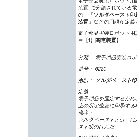
電子部品実装ロボット用語（J
装置”に分類されている
の、『
ソルダペースト印
装置
』などの用語が定義
電子部品実装ロボット用語（J
⇒【
f）関連装置
】
分類： 電子部品実装ロボッ
番号： 6220
用語：
ソルダペースト印
定義：
電子部品を固定するため
上の所定位置に印刷する
備考：
ソルダペーストとは、は
スト状のはんだ。