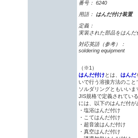
番号： 6240
用語：
はんだ付け装置
定義：
実装された部品をはんだ
対応英語（参考）：
soldering equipment
（※1）
はんだ付け
とは、
はんだ
いで行う溶接方法のこと
ソルダリングともいいま
JIS規格で定義されて
には、以下のはんだ付が
・塩浴はんだ付け
・こてはんだ付け
・超音波はんだ付け
・真空はんだ付け