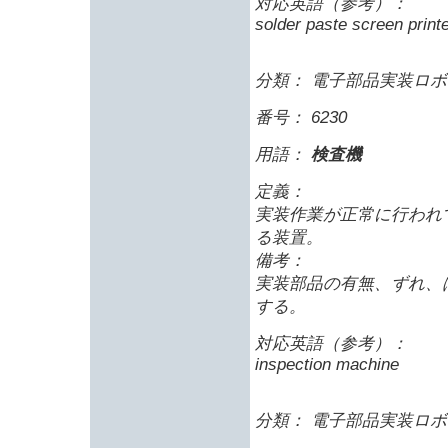
対応英語（参考）：
solder paste screen print
分類： 電子部品実装ロボッ
番号： 6230
用語：
検査機
定義：
実装作業が正常に行われ
る装置。
備考：
実装部品の有無、ずれ、
する。
対応英語（参考）：
inspection machine
分類： 電子部品実装ロボッ