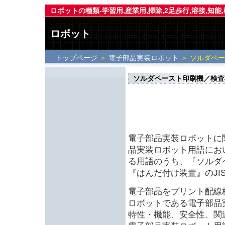
ロボットの種類-学習用,産業用,掃除,2足歩行,溶接,知能
ロボット
トップページ
＞
電子部品実装ロボット
＞ ソルダペ
ソルダペースト印刷機／検査
電子部品実装ロボットに
品実装ロボット用語におい
る用語のうち、『ソルダ
『はんだ付け装置』のJ
電子部品をプリント配線
ロボットである電子部品
特性・機能、安全性、関