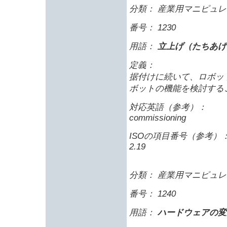
分類： 産業用マニピュレ
番号： 1230
用語：
立上げ（たちあげ
定義：
据付けに続いて、ロボッ
ボットの機能を検討する
対応英語（参考）：
commissioning
ISOの項目番号（参考）
2.19
分類： 産業用マニピュレ
番号： 1240
用語：
ハードウェアの変