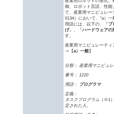
産業用ロボットの形式、
御、ロボット言語、性能
て、産業用マニピュレーテ
0134）において、”a
用語には、以下の、『
プ
げ
』、『
ハードウェアの
す。
産業用マニピュレーティング
⇒【
a）一般
】
分類： 産業用マニピュレ
番号： 1210
用語：
プログラマ
定義：
タスクプログラム
（※1
定された人。