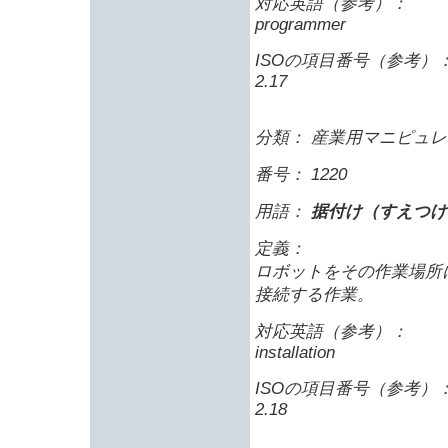
対応英語（参考）：
programmer
ISOの項目番号（参考）
2.17
分類： 産業用マニピュレ
番号： 1220
用語：
据付け（すえつけ
定義：
ロボットをその作業場所
接続する作業。
対応英語（参考）：
installation
ISOの項目番号（参考）
2.18