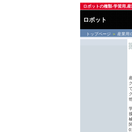
ロボットの種類-学習用,産
ロボット
トップページ
＞
産業用