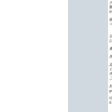
番
g
5