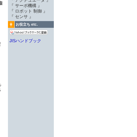
『 アクチュエータ 』
指
『 サーボ機構 』
さ
『 ロボット 制御 』
『 センサ 』
お役立ち etc.
JISハンドブック
及
も
る