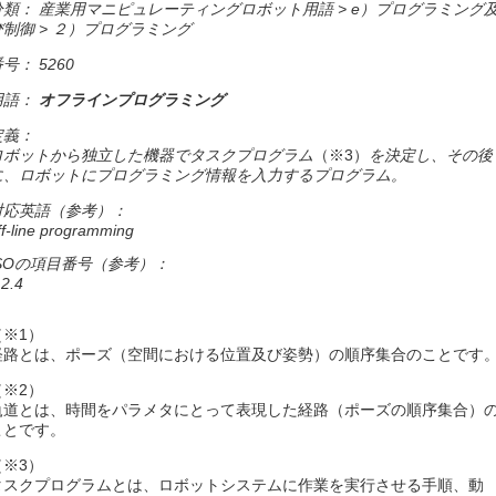
分類： 産業用マニピュレーティングロボット用語 > e）プログラミング
び制御 > ２）プログラミング
号： 5260
用語：
オフラインプログラミング
定義：
ロボットから独立した機器でタスクプログラム
（※3）
を決定し、その後
に、ロボットにプログラミング情報を入力するプログラム。
対応英語（参考）：
ff-line programming
ISOの項目番号（参考）：
.2.4
（※1）
経路とは、ポーズ（空間における位置及び姿勢）の順序集合のことです
（※2）
軌道とは、時間をパラメタにとって表現した経路（ポーズの順序集合）
ことです。
（※3）
タスクプログラムとは、ロボットシステムに作業を実行させる手順、動