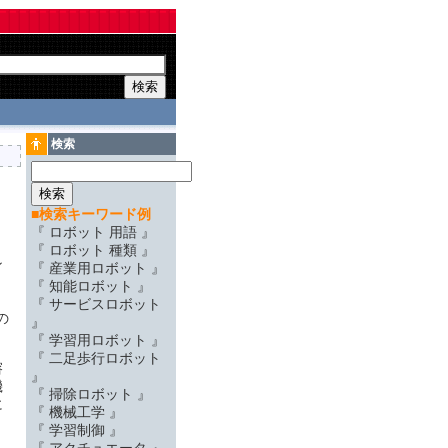
検索
■検索キーワード例
『 ロボット 用語 』
『 ロボット 種類 』
ン
『 産業用ロボット 』
『 知能ロボット 』
『 サービスロボット
の
』
『 学習用ロボット 』
『 二足歩行ロボット
溶
』
機
『 掃除ロボット 』
に
『 機械工学 』
『 学習制御 』
ロ