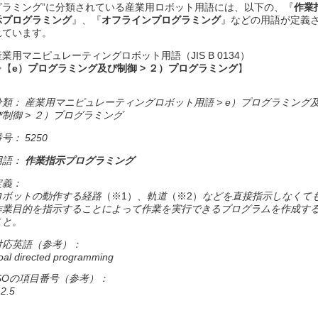
グラミング”に分類されている産業用ロボット用語には、以下の、『
作業
示プログラミング
』、『
オフラインプログラミング
』などの用語が定義
れています。
産業用マニピュレーティングロボット用語（JIS B 0134）
⇒【
e）プログラミング及び制御 > ２）プログラミング
】
分類： 産業用マニピュレーティングロボット用語 > e）プログラミング
び制御 > ２）プログラミング
号： 5250
用語：
作業指示プログラミング
定義：
ロボットの動作する経路
（※1）
、軌道
（※2）
などを直接指示しなくて
作業目的を指示することによって作業を実行できるプログラムを作成す
こと。
対応英語（参考）：
oal directed programming
ISOの項目番号（参考）：
.2.5