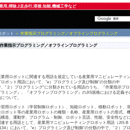
業用,掃除,2足歩行,溶接,知能,機械工学など
ロボット
＞ 作業指示プログラミング／オフラインプログラミング
作業指示プログラミング／オフラインプログラミング
産業用ロボットに関連する用語を規定している産業用マニピュレーティ
グロボット用語において、”e）プログラミング及び制御”の分類の中
で、”２）プログラミング”に分類されている用語のうち、『作業指示プロ
グラミング』、『オフラインプログラミング』のJIS規格における定義そ
他について。
学習用ロボット（学習制御ロボット）、知能ロボット、移動ロボット、
接ロボット等の産業用ロボットの種類・名称、産業用ロボットの形式、
械構造、運動学、プログラム・制御、ロボット言語、性能、安全性など
関連する用語として、産業用マニピュレーティングロボット用語（JIS B
0134）において、”e）プログラミング及び制御”の分類の中で、”２）プ