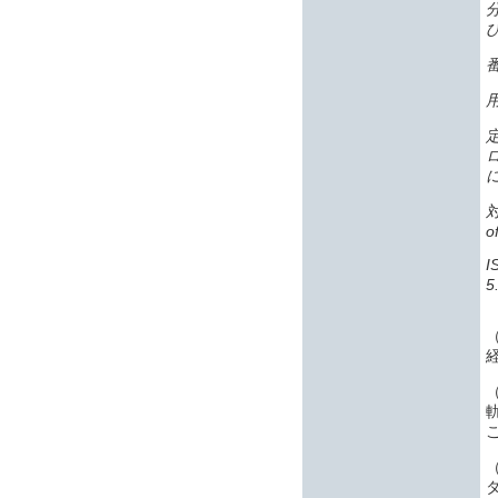
番
o
5